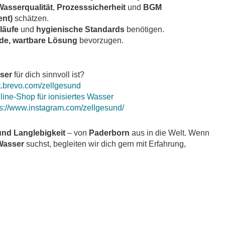
Wasserqualität
,
Prozesssicherheit
und
BGM
ent)
schätzen.
läufe
und
hygienische Standards
benötigen.
de, wartbare Lösung
bevorzugen.
sser
für dich sinnvoll ist?
et.brevo.com/zellgesund
ine-Shop für ionisiertes Wasser
ps://www.instagram.com/zellgesund/
und Langlebigkeit
– von
Paderborn
aus in die Welt. Wenn
 Wasser
suchst, begleiten wir dich gern mit Erfahrung,