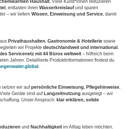
chemiearmen Haushalt
. Viele Kund*innen reduzieren
tel
, entlasten ihren
Wasserkreislauf
und sparen
r – wir liefern
Wissen, Einweisung und Service
, damit
 aus
Privathaushalten
,
Gastronomie & Hotellerie
sowie
begleiten wir Projekte
deutschlandweit und international
.
les Servicenetz mit 44 Büros weltweit
– hilfreich beim
len Jahren. Detaillierte Produktinformationen findest du
angenwater.global
.
 setzen wir auf
persönliche Einweisung
,
Pflegehinweise
,
 Viele Geräte sind auf
Langzeitnutzung
ausgelegt – wir
schaffung. Unser Anspruch:
klar erklären, solide
reduzieren
und
Nachhaltigkeit
im Alltag leben möchten.