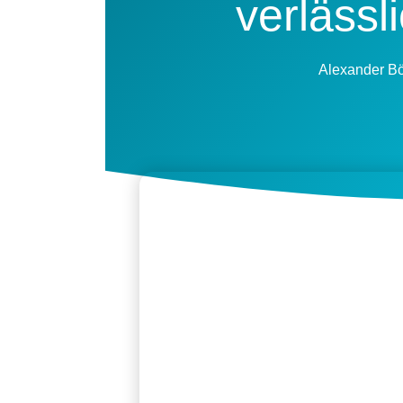
verlässl
Alexander B