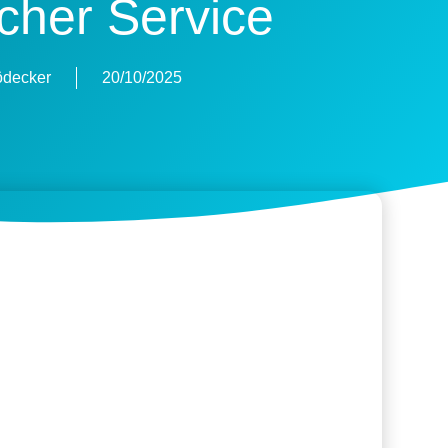
icher Service
ödecker
20/10/2025