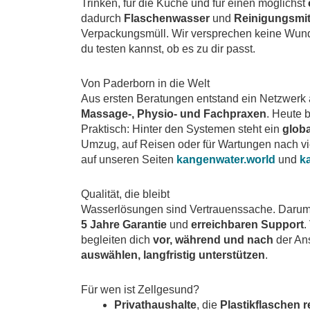
Trinken, für die Küche und für einen möglichst
dadurch
Flaschenwasser
und
Reinigungsmit
Verpackungsmüll. Wir versprechen keine Wunde
du testen kannst, ob es zu dir passt.
Von Paderborn in die Welt
Aus ersten Beratungen entstand ein Netzwerk
Massage-, Physio- und Fachpraxen
. Heute 
Praktisch: Hinter den Systemen steht ein
globa
Umzug, auf Reisen oder für Wartungen nach vie
auf unseren Seiten
kangenwater.world
und
k
Qualität, die bleibt
Wasserlösungen sind Vertrauenssache. Darum
5 Jahre Garantie
und
erreichbaren Support
.
begleiten dich
vor, während und nach
der An
auswählen, langfristig unterstützen
.
Für wen ist Zellgesund?
Privathaushalte
, die
Plastikflaschen 